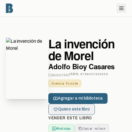
La invención
de Morel
Adolfo Bioy Casares
ISBN:
9788437603629
Cátedra
1940
Ciencia ficción
Agregar a mi biblioteca
Quiero este libro
VENDER ESTE LIBRO
WhatsApp
Copiar enlace