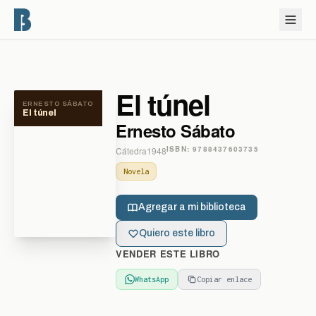
El túnel
ERNESTO SÁBATO
El túnel
Ernesto Sábato
ISBN:
9788437603735
Cátedra
1948
Novela
Agregar a mi biblioteca
Quiero este libro
VENDER ESTE LIBRO
WhatsApp
Copiar enlace