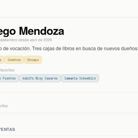
ego Mendoza
la
Miembro desde
abril de 2026
o de vocación. Tres cajas de libros en busca de nuevos dueños
a
Cuentos
Ensayo
favoritos
s Fuentes
Adolfo Bioy Casares
Samanta Schweblin
rito
s
VENTAS