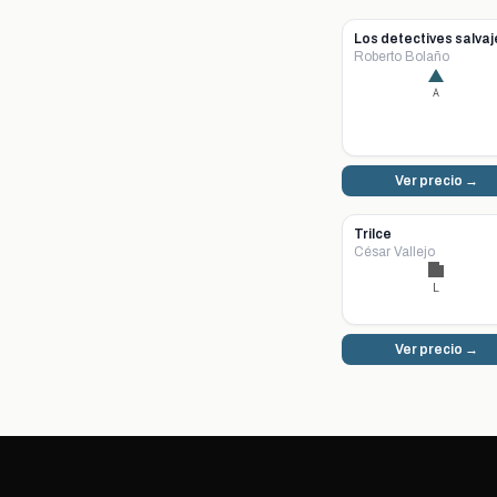
Los detectives salvaj
Roberto Bolaño
A
Ver precio →
Trilce
César Vallejo
L
Ver precio →