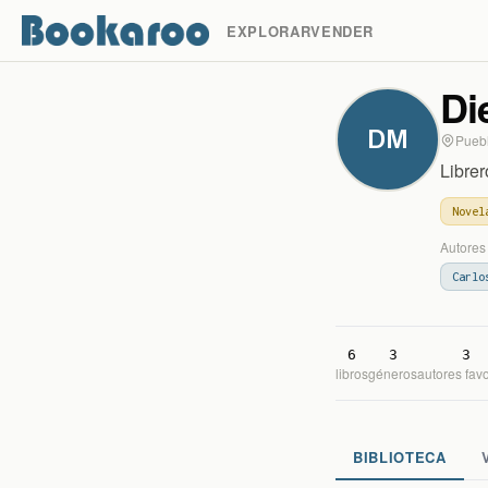
EXPLORAR
VENDER
Di
DM
Pueb
Librer
Novel
Autores 
Carlo
6
3
3
libro
s
género
s
autor
es
favo
BIBLIOTECA