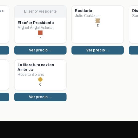
es
Bestiario
Dis
El señor Presidente
Julio Cortázar
Sa
El señor Presidente
E
Miguel Ángel Asturias
H
Ver precio →
Ver precio →
La literatura nazi en
América
Roberto Bolaño
C
Ver precio →