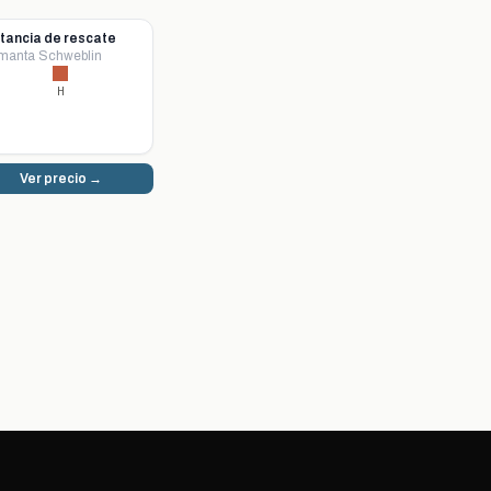
tancia de rescate
manta Schweblin
H
Ver precio →